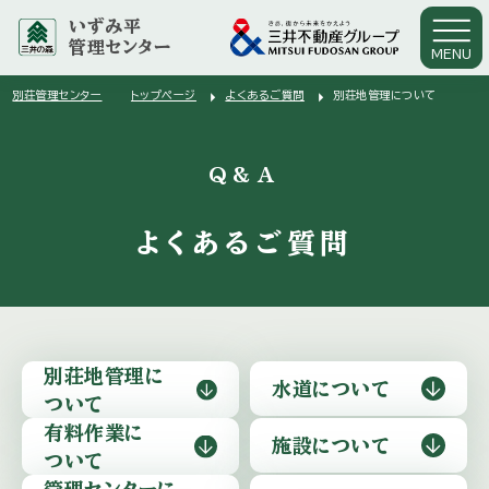
いずみ平
管理センター
MENU
arrow_right
arrow_right
別荘管理センター
トップページ
よくあるご質問
別荘地管理について
arrow_right
Q&A
よくあるご質問
別荘地管理に
水道に
ついて
ついて
有料作業に
施設に
ついて
ついて
管理センターに