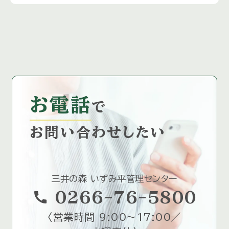
お電話
で
お問い合わせしたい
三井の森 いずみ平管理センター
call
0266-76-5800
〈
営業時間 9:00～17:00／