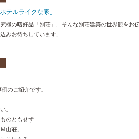
.30「ホテルライクな家」
究極の嗜好品「別荘」。そんな別荘建築の世界観をお伝え
申込みお待ちしています。
建築事例のご紹介です。
きい。
をものともせず
たＭ山荘。