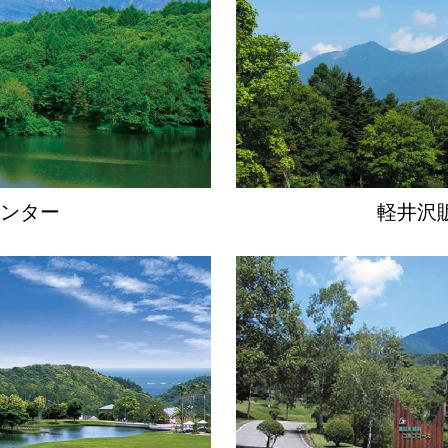
楽部がグランドオープンを迎えました。
をスタッフ一同心よりお待ちしております。
29「応える家」
ンター
軽井沢
究極の嗜好品「別荘」。そんな別荘建築の世界観をお伝え
申込みお待ちしています。
C.C
らせ★☆
楽部は３月２８日（土）・２９日（日）の２日間限定で