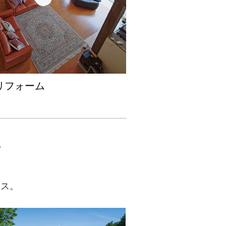
リフォーム
する別荘MAGAZINEの最新
プ
。
ース。
介する、