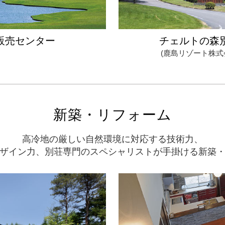
同、心よりお待ちしております。
販売センター
チェルトの森
C
(鹿島リゾート株式
らせ★☆
３月２８日（土）・２９日（日）の２日間限定でプレオ
同、心よりお待ちしております。
新築・リフォーム
高冷地の厳しい自然環境に対応する技術力、
ザイン力、別荘専門のスペシャリストが手掛ける新築
建築事例のご紹介です。
間とは？