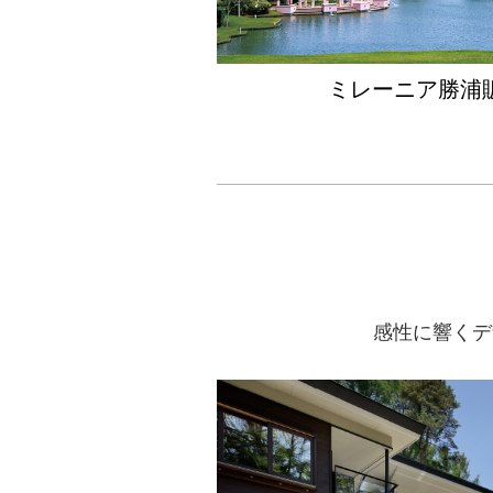
皆さまのご来場をスタッフ一
ミレーニア勝浦
2026.03.23
三井の森蓼科G.
≫ ☆★プレオープンのお知
三井の森蓼科ゴルフ倶楽部は
皆さまのご来場をスタッフ一
感性に響くデ
2025.09.09
別荘建築
≫ 別荘建築事例 追加
別荘MAGAZINE Vol.28の
自分にとって居心地のいい空