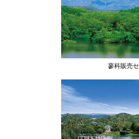
本日、三井の森蓼科ゴルフ倶
今シーズンも皆さまのご来場
2026.03.31
別荘建築
≫ 別荘MAGAZINE Vol.
蓼科販売セ
普段使いの家とは対極にある、
号が完成しました。送付のお
2026.03.23
三井の森軽井沢
≫ ☆★プレオープンのお知
三井の森軽井沢カントリー倶