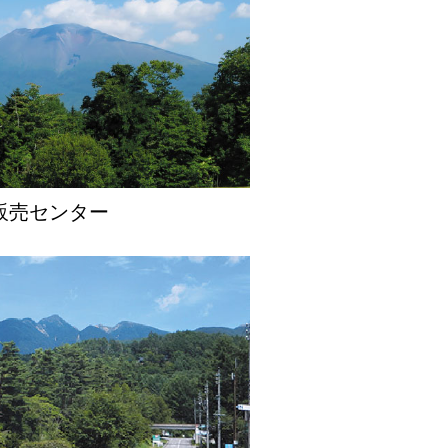
販売センター
する別荘MAGAZINEの最新
プレオープンを開催します！