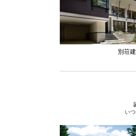
傾斜地だからこその魅力を表現
装飾では為し得ない、洗練さ
2025.08.29
別荘建築
別荘建
≫ 別荘MAGAZINE Vo
普段使いの家とは対極にある、
号が完成しました。送付のお
2025.06.10
別荘建築
いつ
≫ デザインファイルに写真
オーナーの感性を反映したイ