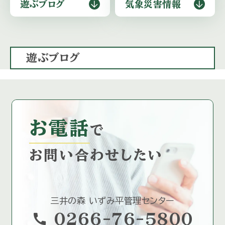
遊ぶブログ
気象災害情報
遊ぶブログ
お電話
で
お問い合わせしたい
三井の森 いずみ平管理センター
call
0266-76-5800