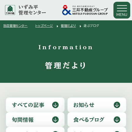
いずみ平
管理センター
MENU
arrow_right
arrow_right
別荘管理センター
トップページ
管理だより
遊ぶブログ
arrow_right
Information
管理だより
すべての記事
お知らせ
旬間情報
食べるブログ