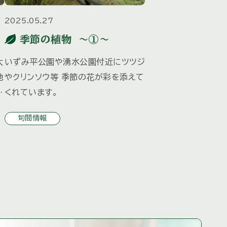
2025.05.27
季節の植物 ～①～
大
いずみ平公園や湧水公園付近にツツジ
池
やクリンソウ等 季節の花が彩を添えて
前
くれています。
ま
旬間情報