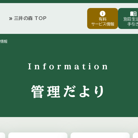
info
menu_book
三井の森 TOP
double_arrow
有料
別荘生
サービス情報
手引
情報
Information
管理だより