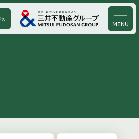
活の
MENU
き