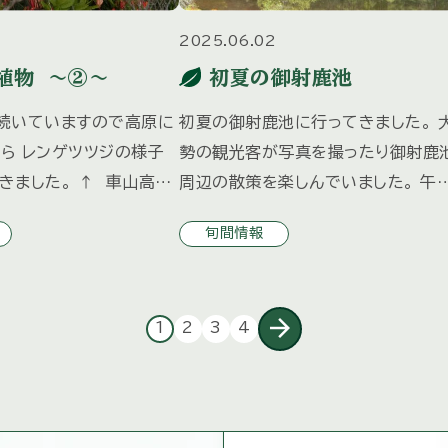
2025.06.02
植物 ～②～
初夏の御射鹿池
続いていますので高原に
初夏の御射鹿池に行ってきました。 
ら レンゲツツジの様子
勢の観光客が写真を撮ったり御射鹿
きました。 ↑ 車山高原
周辺の散策を楽しんでいました。 午
原 今日も良いお天気で
中は気持ちのいい青空が広がってい
旬間情報
そうですが、管理センタ
した。
の音に癒されています。
arrow_forward
1
2
3
4