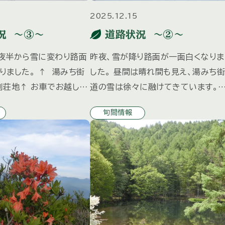
2025.12.15
況 ～③～
道路状況 ～②～
夜半から雪に変わり路面
昨夜、雪が降り路面が一面白くなりま
りました。 ↑ 湯みち街
した。 昼間は晴れ間も見え、湯みち街
別荘地↑ お車でお越しの
道の雪は徐々に融けてきています。
レスタイヤの装着等 冬の
↓ 湯みち街道 ↓ 別荘地内 お車
旬間情報
いただきますようお願い
でお越しの際はスタッドレスタイヤの
装着等 冬の装備でお越しいただきま
すようお願 […]