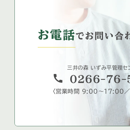
お電話
で
お問い合
三井の森 いずみ平管理セ
call
0266-76-
〈
営業時間 9:00～17:00／