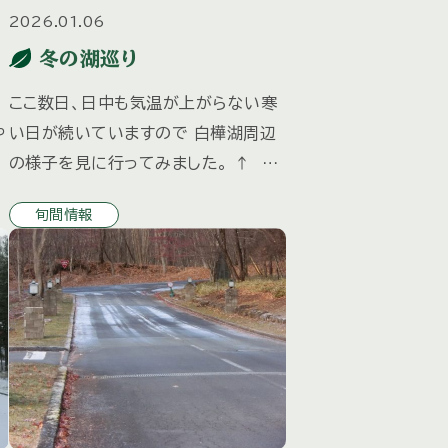
2026.01.06
冬の湖巡り
ここ数日、日中も気温が上がらない寒
や
い日が続いていますので 白樺湖周辺
の様子を見に行ってみました。 ↑ 白
樺湖 全面結氷ではありませんでした
旬間情報
悪
が、7割くらいの部分は 氷が張ってい
歩
ました。 湖面に張っている氷の上に雪
が覆ってい […]