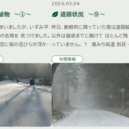
2026.03.04
植物 ～①～
道路状況 ～⑨～
まいましたが、いずみ平
昨日、断続的に降っていた雪は道路
の名残を 見つけました。
以外は昼頃までに融けて ほとんど残
空に桜の花びらが浮かび
っていません。 ↑ 湯みち街道 別荘
です。 湧水公園にはクリ
内は所々シャーベット状の雪が残って
旬間情報
ツツジが少しづつ開花し
います。 ↑ 別荘地内 夜になり気温
た。
下がると路面が凍結する場合もござ
ますので […]