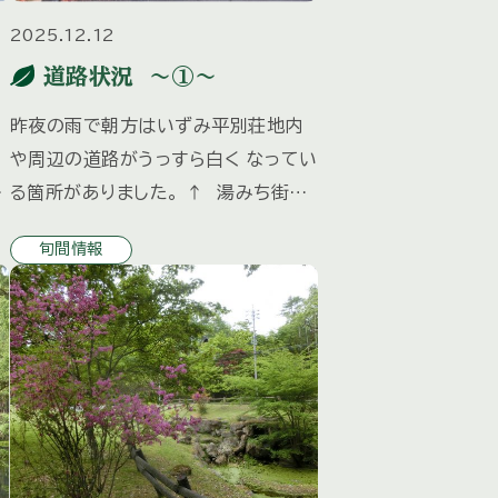
2025.12.12
道路状況 ～①～
昨夜の雨で朝方はいずみ平別荘地内
や周辺の道路がうっすら白く なってい
る箇所がありました。 ↑ 湯みち街道
↑ 別荘地内 気温が下がると路面が
旬間情報
凍結する場合がございますので車の走
行 歩行等充分にお気を付けください。