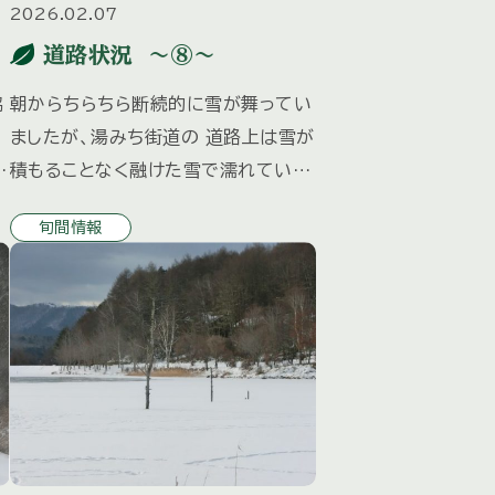
2026.02.07
道路状況 ～⑧～
脇
朝からちらちら断続的に雪が舞ってい
ましたが、湯みち街道の 道路上は雪が
地
積もることなく融けた雪で濡れていま
す。 ↑ 湯みち街道 別荘地内は降った
旬間情報
が
雪が道路上を白く覆っています。 ↑
い
別荘地内 夜になり気温が下がると路
面が凍結 […]