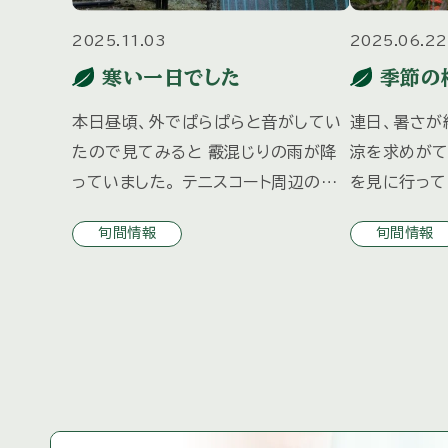
2025.11.03
2025.06.22
寒い一日でした
季節の
本日昼頃、外でぱらぱらと音がしてい
連日、暑さが
たので見てみると 霰混じりの雨が降
涼を求めがて
っていました。 テニスコート周辺のも
を見に行って
みじが色づいてきました。
↑ 霧ヶ峰高
旬間情報
旬間情報
気温が上がり
ー付近の 滝