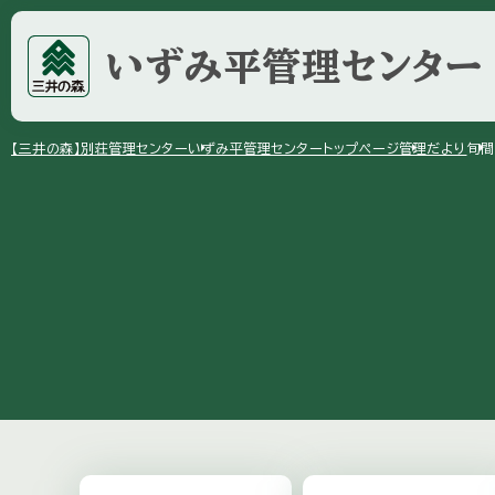
いずみ平
管理センター
arrow_right
arrow_right
arrow_right
【三井の森】
別荘管理センター
いずみ平管理センター
トップページ
管理だより
旬間