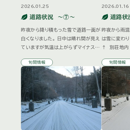
2026.01.25
2026.01.16
道路状況 ～⑦～
道路状
昨夜から降り積もった雪で道路一面が
昨夜から雨混
白くなりました。 日中は晴れ間が見え
は雪に変わり
ていますが気温は上がらずマイナスの
↑ 別荘地内
ままです。 ↑ 湯みち街道 ↑ 別荘地
した道路の上
旬間情報
旬間情報
内 除雪後の雪で駐車場に入りづらい
箇所がありま
場合もございます。 ご来荘の際は管理
り道路上の雪
センタ […]
夜に […]