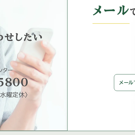
メール
わせしたい
ンター
5800
メール
水曜定休
〉