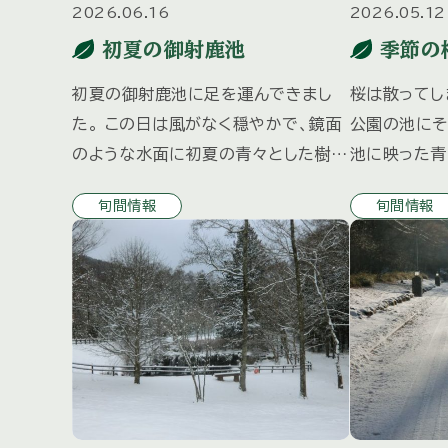
2026.06.16
2026.05.12
初夏の御射鹿池
季節の
初夏の御射鹿池に足を運んできまし
桜は散ってし
た。 この日は風がなく穏やかで、鏡面
公園の池にそ
のような水面に初夏の青々とした樹木
池に映った青
がきれいに 映っていました。
とてもきれい
旬間情報
旬間情報
ンソウやヤマ
始めていまし