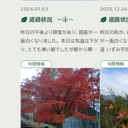
2026.01.03
2025.12.26
道路状況 ～④～
道路状
昨日の午後より降雪があり、路面が一
昨日の雨が、
面白くなりました。 本日は気温は下が
が一面白くな
り、とても寒い朝でしたが朝から晴れ
道 いずみ平
間が のぞいています。 ↑ 湯みち街道
際はスタッド
旬間情報
旬間情報
いずみ平別荘地↑ お車でお越しの際
装備でお越し
はスタッドレスタイヤの装着等 冬の装
いたします。
備でお […]