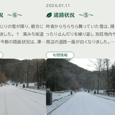
2026.01.11
況 ～⑥～
道路状況 ～⑤～
じりの雪が降り、朝方に
昨夜からちらちら舞っていた雪は、降
ました。 ↑ 湯みち街道
ったり止んだりを繰り返し 別荘地内
 今朝の路面状況は、凍結
周辺の道路一面が白くなりました。
に雪が覆っている状態の
↑ 湯みち街道 ↑ 別荘地内 時折吹
旬間情報
した。 日中は気温が上が
く強風で雪煙が舞い上がり、視界が
は融けてきておりますが
い状況が ございますので車の走行・
行等充分に […]