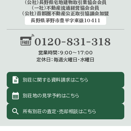
（公社）長野県宅地建物取引業協会会員
（一社）不動産流通経営協会会員
（公社）首都圏不動産公正取引協議会加盟
長野県茅野市豊平字東嶽10411
0120-831-318
営業時間：9:00〜17:00
定休日：毎週火曜日・水曜日
description
別荘に関する資料請求はこちら
calendar_month
別荘地の見学予約はこちら
search
所有別荘の査定・売却相談はこちら