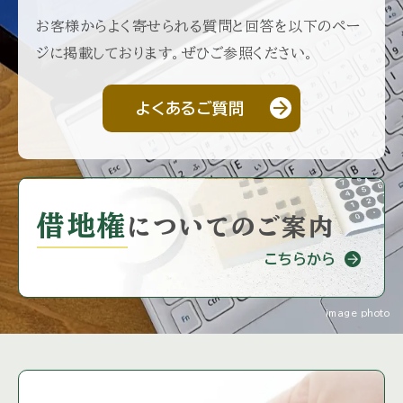
お客様からよく寄せられる質問と回答を以下のペー
ジに掲載しております。ぜひご参照ください。
arrow_forward
よくあるご質問
借地権
に
ついてのご案内
こちらから
image photo