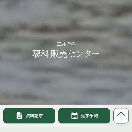
三井の森
蓼科販売センター
description
calendar_month
資料請求
見学予約
image