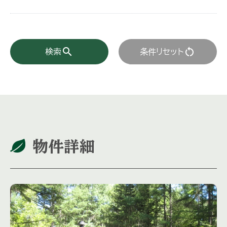
search
restart_alt
検索
条件リセット
物件詳細