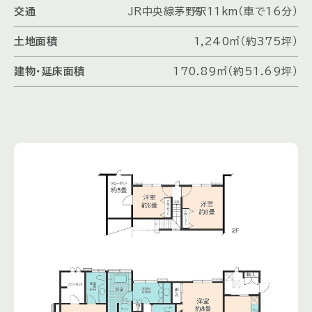
交通
JR中央線茅野駅11km（車で16分）
土地面積
1,240㎡（約375坪）
建物・延床面積
170.89㎡（約51.69坪）