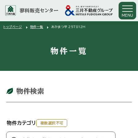
蓼科販売センター
MENU
arrow_right
arrow_right
トップページ
物件一覧
あかまつ平 25T012H
物件一覧
物件検索
物件カテゴリ
複数選択不可