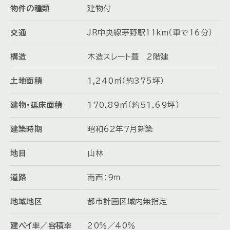
物件の種類
建物付
交通
JR中央線茅野駅11km（車で16分）
構造
木造スレート葺 2階建
土地面積
1,240㎡（約375坪）
建物・延床面積
170.89㎡（約51.69坪）
建築時期
昭和62年7月新築
地目
山林
道路
南西：９ｍ
地域地区
都市計画区域内無指定
建ペイ率／容積率
20％／40％