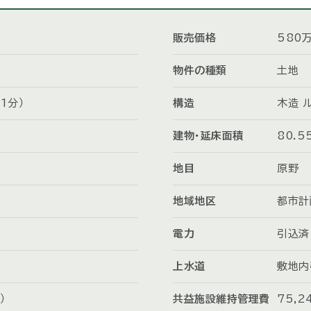
販売価格
580
物件の種類
土地
1分）
構造
木造 
建物・延床面積
80.5
地目
原野
地域地区
都市計
電力
引込済
上水道
敷地内
）
共益施設維持管理費
75,