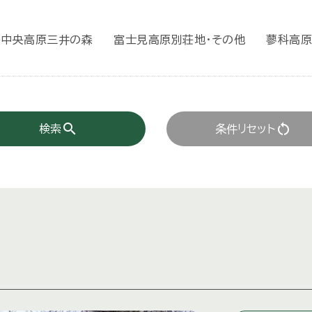
岳中央高原三井の森
富士見高原別荘地・その他
蓼科高原
search
restart_alt
検索
条件リセット