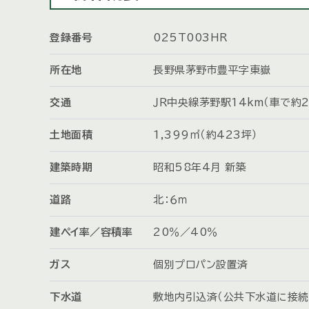
登録番号
025T003HR
所在地
長野県茅野市豊平字東嶽
交通
ＪＲ中央線茅野駅14km（車で約2
土地面積
1,399㎡（約423坪）
建築時期
昭和58年4月 新築
道路
北：６ｍ
建ペイ率／容積率
20％／40％
ガス
個別プロパン設置済
下水道
敷地内引込済（公共下水道に接続