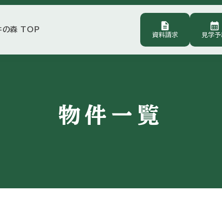
description
calendar_month
井の森 TOP
資料請求
見学予
物件一覧