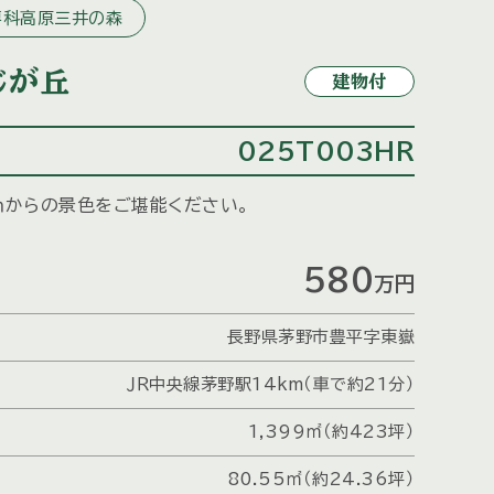
蓼科高原三井の森
じが丘
建物付
025T003HR
０ｍからの景色をご堪能ください。
580
万円
長野県茅野市豊平字東嶽
ＪＲ中央線茅野駅14km（車で約21分）
1,399㎡（約423坪）
80.55㎡（約24.36坪）