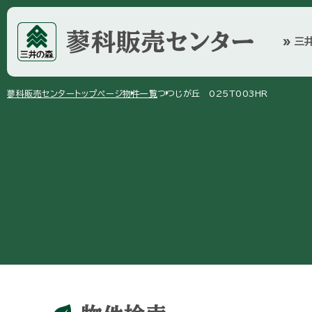
蓼科販売センター
三
double_arrow
arrow_right
arrow_right
蓼科販売センター
トップページ
物件一覧
つつじが丘 025T003HR