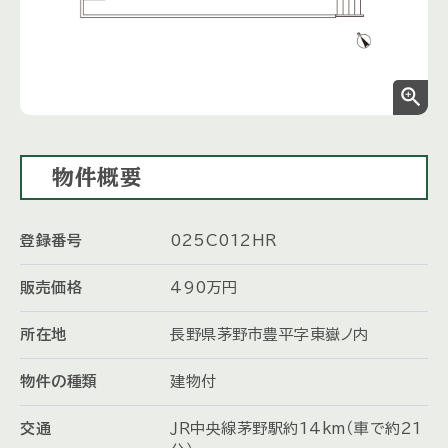
zoom_in
物件概要
登録番号
025C012HR
販売価格
490
万円
所在地
長野県茅野市豊平字東嶽ノ内
物件の種類
建物付
交通
ＪＲ中央線茅野駅約14km（車で約21