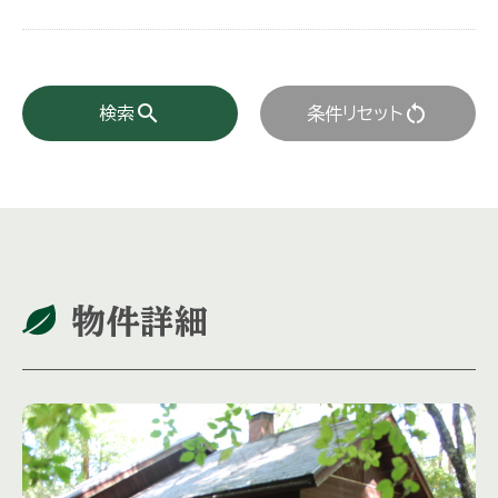
search
restart_alt
検索
条件リセット
物件詳細