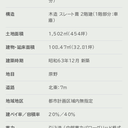
分）
構造
木造 スレート葺 2階建（1階部分：車
庫）
土地面積
1,502㎡（454坪）
建物・延床面積
108.47㎡（32.81坪）
建築時期
昭和63年12月 新築
地目
原野
道路
北東：7ｍ
地域地区
都市計画区域内無指定
建ペイ率／容積率
20％／40％
電力
引込済 （中部電力パワーグリッド株式