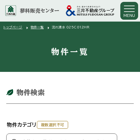
蓼科販売センター
MENU
arrow_right
arrow_right
トップページ
物件一覧
流れ清水 025C012HR
物件一覧
物件検索
物件カテゴリ
複数選択不可