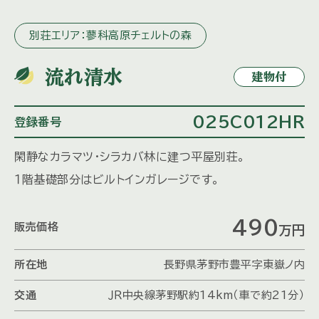
別荘エリア：蓼科高原チェルトの森
流れ清水
建物付
025C012HR
登録番号
閑静なカラマツ・シラカバ林に建つ平屋別荘。
１階基礎部分はビルトインガレージです。
490
販売価格
万円
所在地
長野県茅野市豊平字東嶽ノ内
交通
ＪＲ中央線茅野駅約14km（車で約21分）