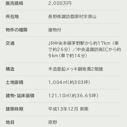
販売価格
2,088
万円
所在地
長野県諏訪郡原村字原山
物件の種類
建物付
交通
ＪＲ中央本線茅野駅から約17ｋｍ （車
で約26分） ／中央道諏訪南ＩＣから約
9ｋｍ（車で約14分）
構造
木造亜鉛メッキ鋼板葺2階建
土地面積
1,004㎡（約303坪）
建物・延床面積
121.18㎡（約36.65坪）
建築時期
平成13年12月 新築
地目
原野