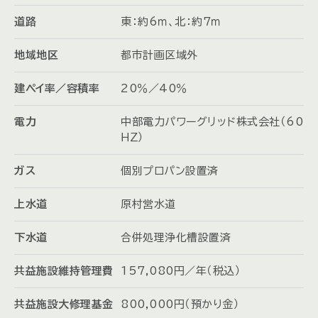
道路
東：約6ｍ、北：約7ｍ
地域地区
都市計画区域外
建ペイ率／容積率
20％／40％
電力
中部電力パワーグリッド株式会社（60
ＨＺ）
ガス
個別プロパン設置済
上水道
原村営水道
下水道
合併処理浄化槽設置済
共益施設維持管理費
157,080円／年（税込）
共益施設大修理基金
800,000円（預かり金）