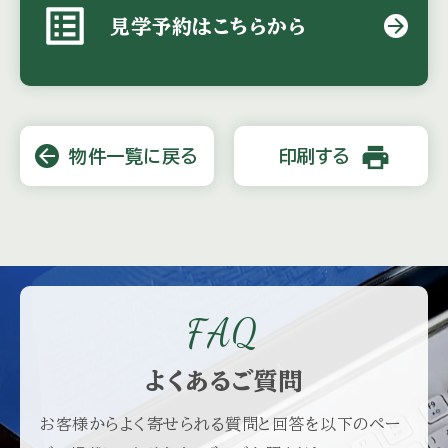
list_alt
arrow_forward
見学予約はこちらから
print
arrow_back
物件一覧に戻る
印刷する
FAQ
よくあるご質問
お客様からよく寄せられる質問と回答を以下のペー