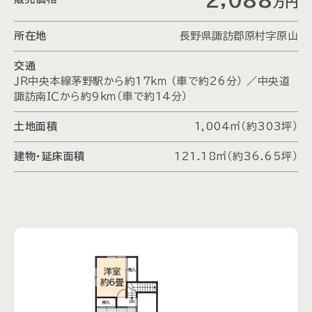
万円
所在地
長野県諏訪郡原村字原山
交通
ＪＲ中央本線茅野駅から約17ｋｍ （車で約26分） ／中央道
諏訪南ＩＣから約9ｋｍ（車で約14分）
土地面積
1,004㎡（約303坪）
建物・延床面積
121.18㎡（約36.65坪）