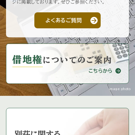
ジに掲載しております。ぜひご参照ください。
arrow_forward
よくあるご質問
借地権
に
ついてのご案内
こちらから
image photo
別荘に関する