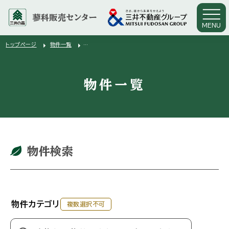
蓼科販売センター
MENU
arrow_right
arrow_right
トップページ
物件一覧
三井不動産の八ヶ岳中央高原別荘地しゃくなげの丘 026MI007H
物件一覧
物件検索
物件カテゴリ
複数選択不可