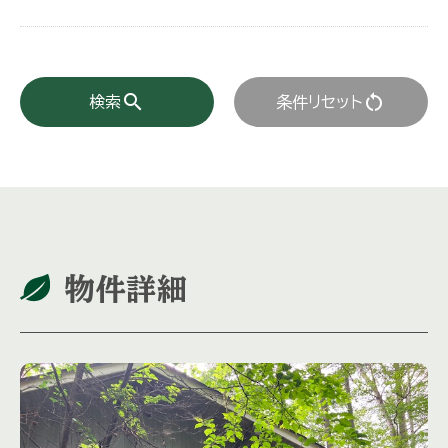
search
restart_alt
検索
条件リセット
物件詳細