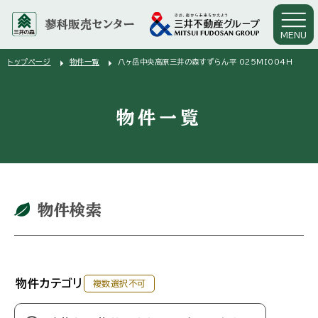
蓼科販売センター
MENU
arrow_right
arrow_right
トップページ
物件一覧
八ヶ岳中央高原三井の森すずらん平 025MI004H
物件一覧
物件検索
物件カテゴリ
複数選択不可