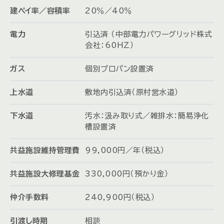
建ペイ率／容積率
20％／40％
電力
引込済 （中部電力パワーグリッド株式
会社：60HZ）
ガス
個別プロパン設置済
上水道
敷地内引込済（原村営水道）
下水道
汚水：汲み取り式／雑排水：簡易浄化
槽設置済
共益施設維持管理費
99,000円／年（税込）
共益施設大修理基金
330,000円（預かり金）
仲介手数料
240,900円（税込）
引渡し時期
相談