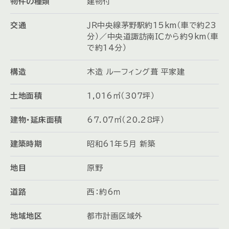
物件の種類
建物付
交通
ＪＲ中央線茅野駅約15km（車で約23
分）／中央道諏訪南ＩＣから約9km（車
で約14分）
構造
木造 ルーフィング葺 平家建
土地面積
1,016㎡（307坪）
建物・延床面積
67.07㎡（20.28坪）
建築時期
昭和61年5月 新築
地目
原野
道路
西：約6ｍ
地域地区
都市計画区域外