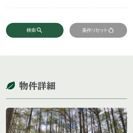
search
restart_alt
検索
条件リセット
物件詳細