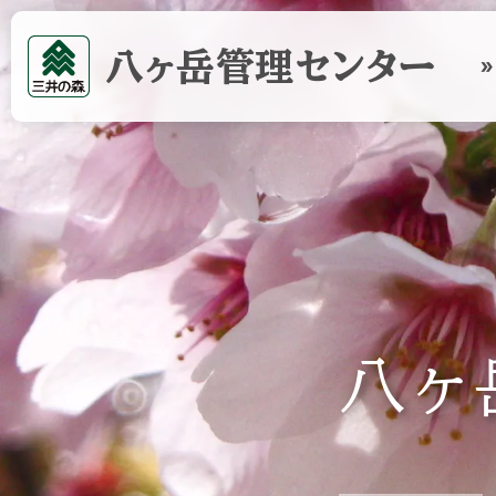
八ヶ岳
管理センター
double_arrow
八ヶ