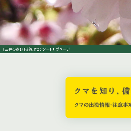
arrow_right
【三井の森】
別荘管理センター
トップページ