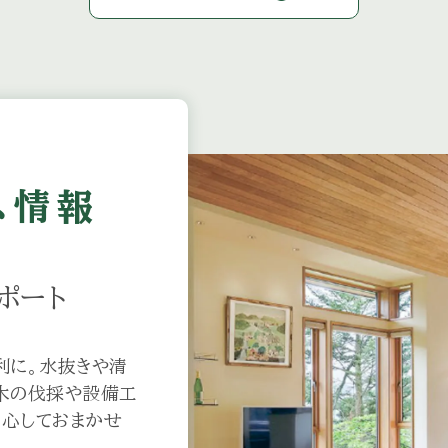
link
期営業のお知らせ
link
（7月15日）
ス情報
link
原芸術祭開催のご案内
ポート
link
ン」オープンガーデンのご案内
利に。水抜きや清
木の伐採や設備工
安心しておまかせ