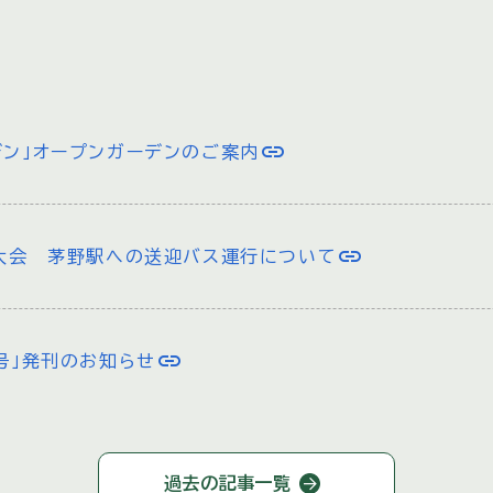
link
デン」オープンガーデンのご案内
link
火大会 茅野駅への送迎バス運行について
link
夏号」発刊のお知らせ
link
夏のディナーイベント」のご紹介
過去の記事一覧