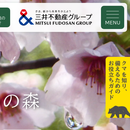
活の
MENU
き
井の森