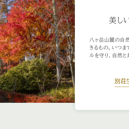
美し
八ヶ岳山麓の自然
きるもの。いつま
ルを守り、自然と
別荘