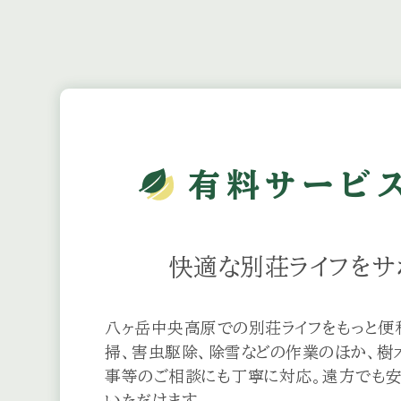
2026.07.17
レストラン『モンテーヌ』夏
2026.07.16
【原村】熊の出没に関する情報
有料サービ
2026.07.13
第４０回ハーモニーの家高
快適な別荘ライフを
サ
2026.07.13
２０２６夏「恵泉蓼科ガーデ
八ヶ岳中央高原での別荘ライフをもっと便
掃、害虫駆除、除雪などの作業のほか、樹
事等のご相談にも丁寧に対応。遠方でも
いただけます。