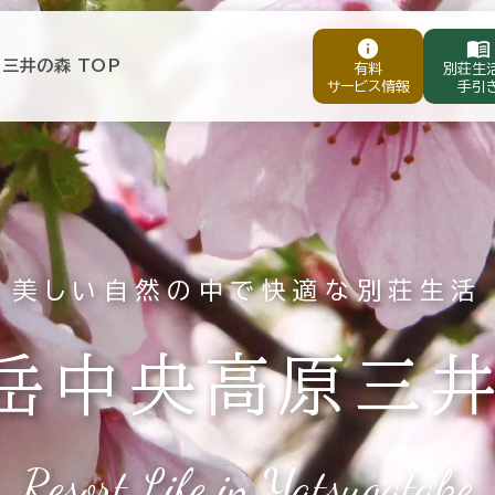
info
menu_book
三井の森 TOP
有料
別荘生
サービス情報
手引
美しい自然の中で
快適な別荘生活
岳中央高原
三
Resort Life in Yatsugatake