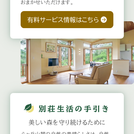
おまかせいただけます。
2026.07.19
【8/15】諏訪湖祭湖上花火大会 茅野駅
有料サービス情報はこちら
link
への送迎バス運行について
2026.07.18
三井の森蓼科ゴルフ倶楽部「夏のディナー
link
イベント」のご紹介
2026.07.17
レストラン『モンテーヌ』夏期営業のお知ら
link
せ
別荘生活の
手引き
美しい森を
守り続けるために