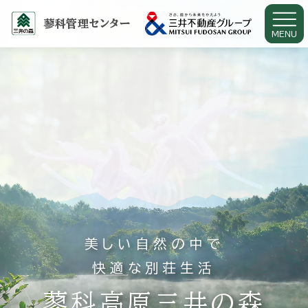
蓼科管理センター
MENU
美しい自然の中で
快適な別荘生活
蓼科高原三井の森