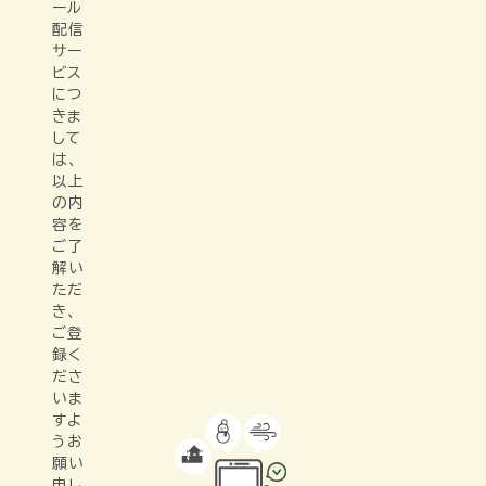
ール
配信
サー
ビス
につ
きま
して
は、
以上
の内
容を
ご了
解い
ただ
き、
ご登
録く
ださ
いま
すよ
うお
願い
申し