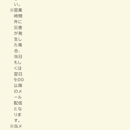
い。
営業
時間
外に
災害
が発
生し
た場
合、
当日
もし
くは
翌日
9:00
以降
のメ
ール
配信
とな
りま
す。
当メ