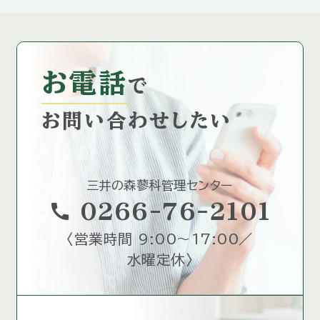
お電話
で
お問い合わせしたい
三井の森蓼科管理センター
call
0266-76-2101
〈
営業時間 9:00～17:00／
水曜定休
〉