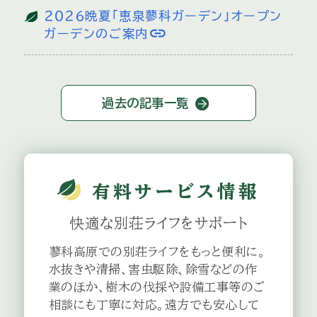
２０２６晩夏「恵泉蓼科ガーデン」オープン
link
ガーデンのご案内
2026.07.27
link
有料サービス料金改定のお知らせ
過去の記事一覧
2026.07.25
link
８月１日から工事規制期間に入ります
有料サービス情報
2026.07.23
快適な別荘ライフを
サポート
link
厳しい暑さ
蓼科高原での別荘ライフをもっと便利に。
水抜きや清掃、害虫駆除、除雪などの作
2026.07.23
業のほか、樹木の伐採や設備工事等のご
link
消防団の林野巡視がありました
相談にも丁寧に対応。遠方でも安心して