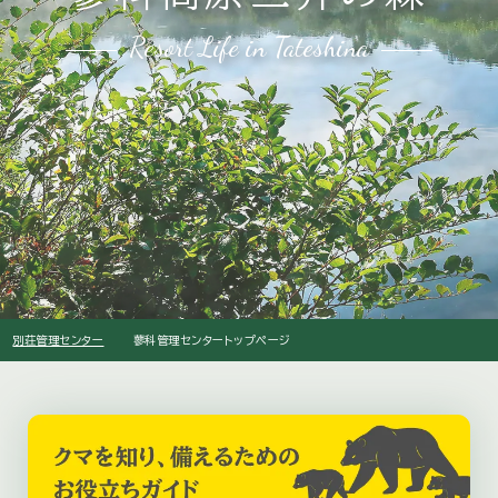
Resort Life in Tateshina
別荘管理センター
蓼科管理センター
トップページ
arrow_right