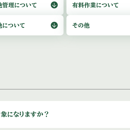
地管理に
ついて
有料作業に
ついて
地に
ついて
その他
象になりますか？