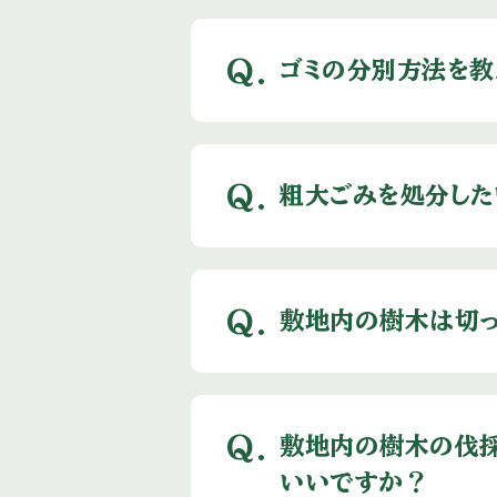
Q.
ゴミの分別方法を教
Q.
粗大ごみを処分した
Q.
敷地内の樹木は切
Q.
敷地内の樹木の伐採
いいですか？