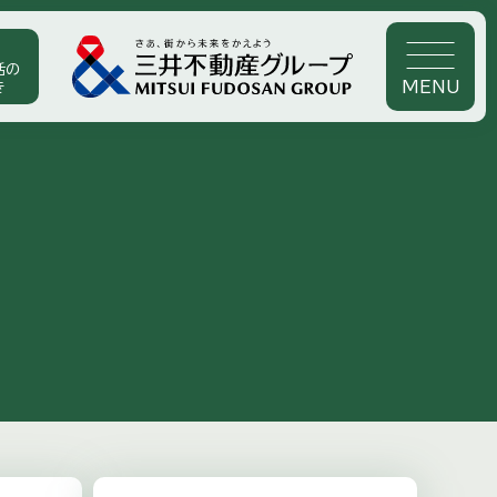
活の
MENU
き