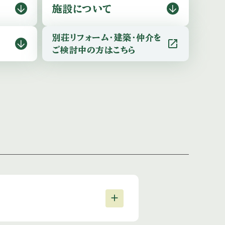
施設に
ついて
別荘リフォーム・建築・仲介を
open_in_new
ご検討中の方は
こちら