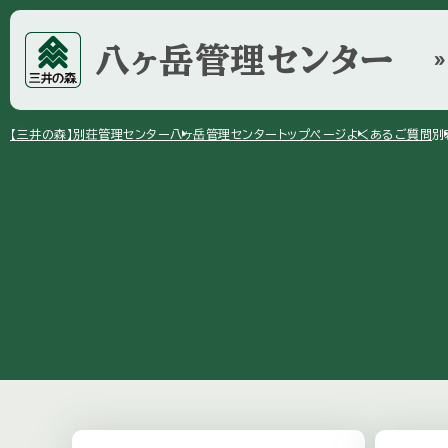
八ヶ岳
管理センター
double_arrow
arrow_right
arrow_right
arrow_r
【三井の森】
別荘管理センター
八ヶ岳管理センター
トップページ
よくあるご質問
別