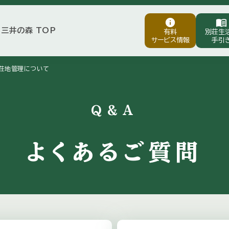
info
menu_book
三井の森 TOP
有料
別荘生
サービス情報
手引
ight
荘地管理について
Q&A
よくあるご質問