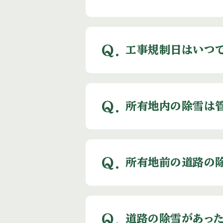
Q.
工事規制日はいつ
Q.
所有地内の除雪は
Q.
所有地前の道路の
Q.
道路の除雪があった