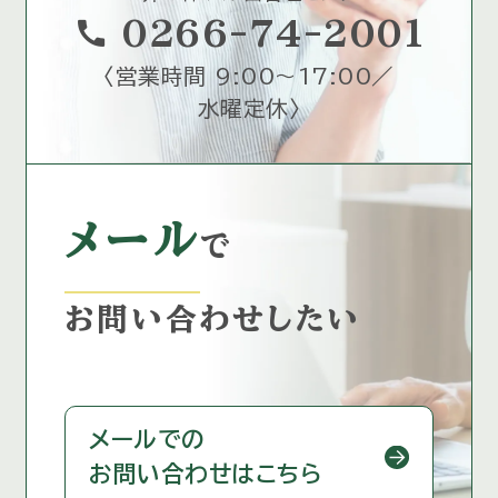
call
0266-74-2001
〈
営業時間 9:00～17:00／
水曜定休
〉
メール
で
お問い合わせしたい
メールでの
お問い合わせはこちら