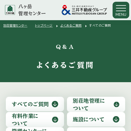
八ヶ岳
管理センター
MENU
arrow_right
arrow_right
別荘管理センター
トップページ
よくあるご質問
すべてのご質問
arrow_right
Q&A
よくあるご質問
別荘地管理に
すべてのご質問
ついて
有料作業に
施設に
ついて
ついて
管理センターに