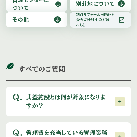
別荘地に
ついて
ついて
別荘リフォーム・建築・仲
open_in_new
その他
介をご検討中の方は
こちら
すべてのご質問
Q.
共益施設とは何が対象になりま
すか？
Q.
管理費を充当している管理業務