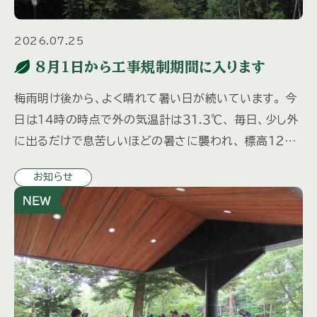
2026.07.25
８月１日から工事規制期間に入ります
梅雨明け後から、よく晴れて暑い日が続いています。 今
日は１４時の時点で外の気温計は３１.３℃、 毎日、少し外
に出るだけで息苦しいほどの暑さに襲われ、 標高１２００
ｍでこの暑さなら大都会はどれほどだろう、と気が遠く
お知らせ
なります […]