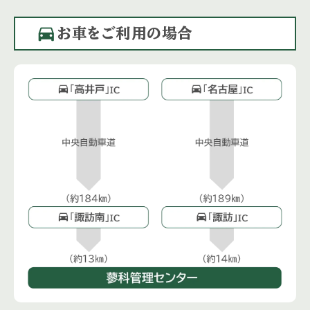
directions_car
お車をご利用の場合