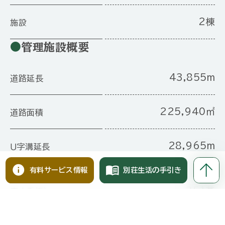
2棟
施設
管理施設概要
43,855m
道路延長
225,940㎡
道路面積
28,965m
Ｕ字溝延長
info
menu_book
有料サービス情報
別荘生活の手引き
照明数（街路灯・保安灯・
351基
案内看板）
34ヶ所