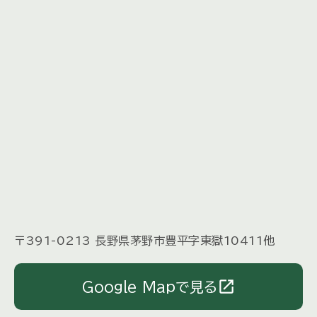
〒391-0213 長野県茅野市豊平字東獄10411他
open_in_new
Google Mapで見る