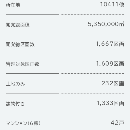
10411他
所在地
5,350,000㎡
開発総面積
1,667区画
開発総区画数
1,609区画
管理対象区画数
232区画
土地のみ
1,333区画
建物付き
42戸
マンション（6棟）