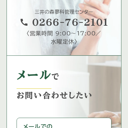
三井の森蓼科管理センター
call
0266-76-2101
〈
営業時間 9:00～17:00／
水曜定休
〉
メール
で
お問い合わせしたい
メールでの