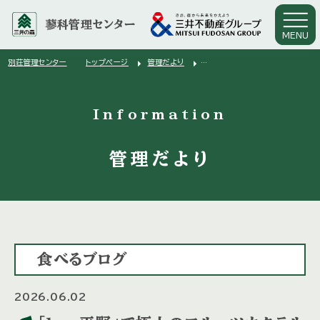
蓼科管理センター
MENU
arrow_right
arrow_right
別荘管理センター
トップページ
管理だより
arrow_right
「bar平野」で極上のフルーツカクテル
Information
管理だより
食べるブログ
2026.06.02