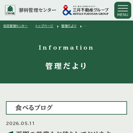
蓼科管理センター
MENU
arrow_right
arrow_right
別荘管理センター
トップページ
管理だより
arrow_right
夏期の営業もお待ちしております。
Information
管理だより
食べるブログ
2026.05.11