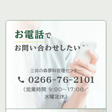
お電話
で
お問い合わせしたい
三井の森蓼科管理センター
call
0266-76-2101
〈
営業時間 9:00～17:00／
水曜定休
〉