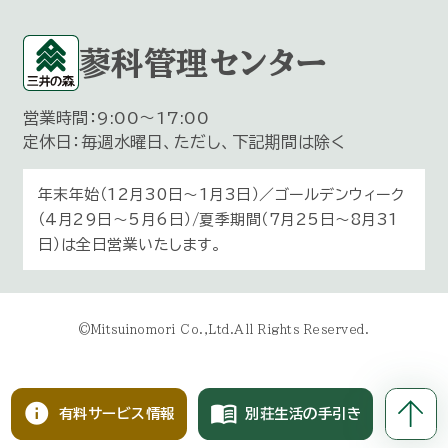
蓼科管理センター
営業時間：9:00～17:00
定休日：毎週水曜日、ただし、下記期間は除く
年末年始（12月30日〜1月3日）／ゴールデンウィーク
（4月29日～5月6日）/夏季期間（7月25日～8月31
日）は全日営業いたします。
©Mitsuinomori Co.,Ltd.All Rights Reserved.
info
menu_book
有料サービス情報
別荘生活の手引き