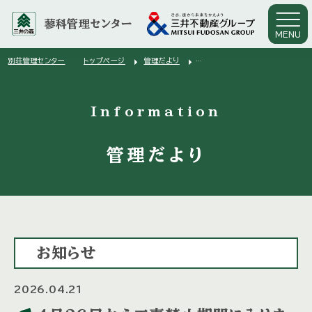
蓼科管理センター
MENU
arrow_right
arrow_right
別荘管理センター
トップページ
管理だより
arrow_right
４月２６日から工事禁止期間に入ります
Information
管理だより
お知らせ
2026.04.21