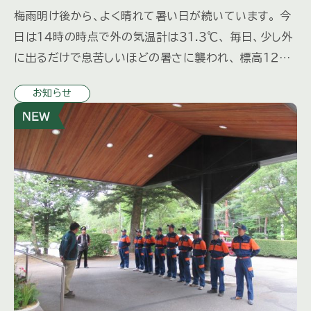
梅雨明け後から、よく晴れて暑い日が続いています。 今
日は１４時の時点で外の気温計は３１.３℃、 毎日、少し外
に出るだけで息苦しいほどの暑さに襲われ、 標高１２００
ｍでこの暑さなら大都会はどれほどだろう、と気が遠く
お知らせ
なります […]