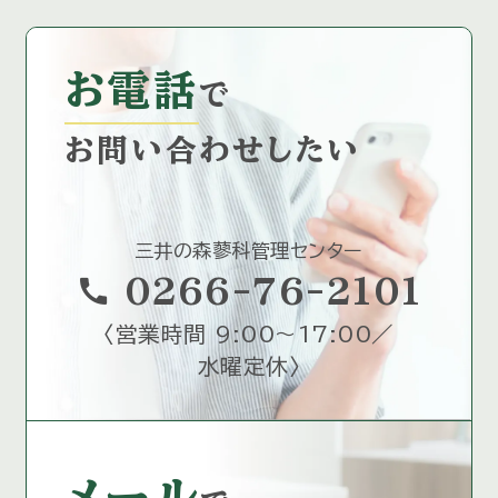
お電話
で
お問い合わせしたい
三井の森蓼科管理センター
call
0266-76-2101
〈
営業時間 9:00～17:00／
水曜定休
〉
メール