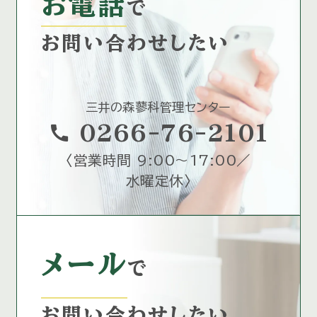
お電話
で
お問い合わせしたい
三井の森蓼科管理センター
call
0266-76-2101
〈
営業時間 9:00～17:00／
水曜定休
〉
メール
で
お問い合わせしたい