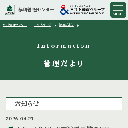
蓼科管理センター
MENU
arrow_right
arrow_right
別荘管理センター
トップページ
管理だより
arrow_right
ナショナルＦＦ式石油暖房機のリコールについて
Information
管理だより
お知らせ
2026.04.21