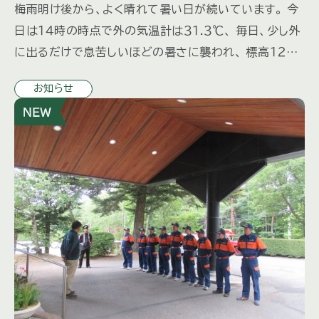
梅雨明け後から、よく晴れて暑い日が続いています。 今
日は１４時の時点で外の気温計は３１.３℃、 毎日、少し外
に出るだけで息苦しいほどの暑さに襲われ、 標高１２００
ｍでこの暑さなら大都会はどれほどだろう、と気が遠く
お知らせ
なります […]