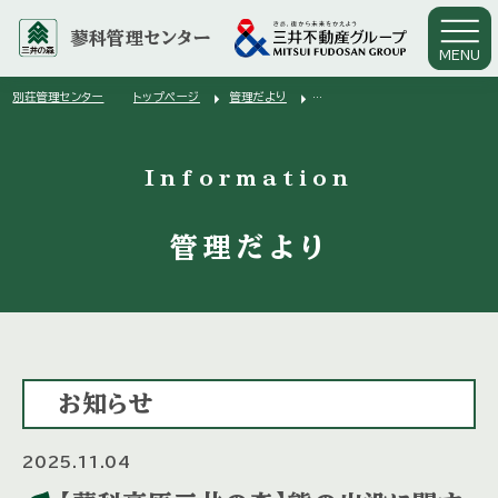
蓼科管理センター
MENU
arrow_right
arrow_right
別荘管理センター
トップページ
管理だより
arrow_right
【蓼科高原三井の森】熊の出没に関する情報（10月28日）
Information
管理だより
お知らせ
2025.11.04