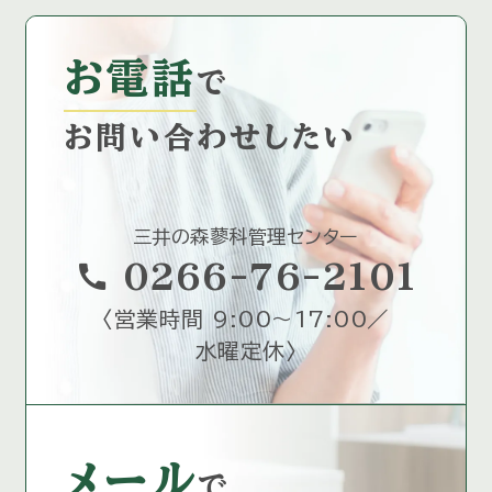
お電話
で
お問い合わせしたい
三井の森蓼科管理センター
call
0266-76-2101
〈
営業時間 9:00～17:00／
水曜定休
〉
メール
で