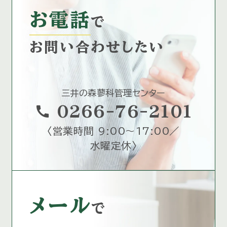
お電話
で
お問い合わせしたい
三井の森蓼科管理センター
call
0266-76-2101
〈
営業時間 9:00～17:00／
水曜定休
〉
メール
で