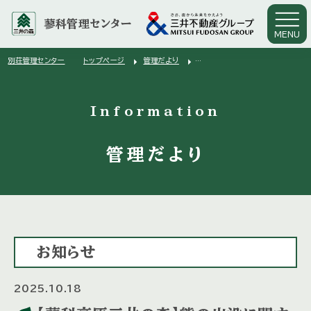
蓼科管理センター
MENU
arrow_right
arrow_right
別荘管理センター
トップページ
管理だより
arrow_right
【蓼科高原三井の森】熊の出没に関する情報（10月17日）
Information
管理だより
お知らせ
2025.10.18