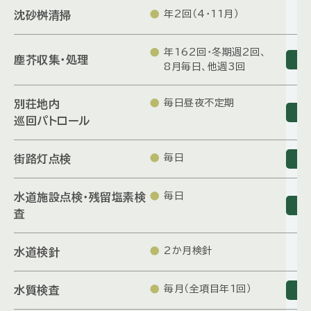
年2回（4・11月）
沈砂桝清掃
年162回・冬期週2回、
塵芥収集・処理
8月毎日、他週3回
毎日昼夜不定期
別荘地内
巡回パトロール
毎日
街路灯点検
毎日
水道施設点検・残留塩素検
査
2か月検針
水道検針
毎月（全項目年1回）
水質検査