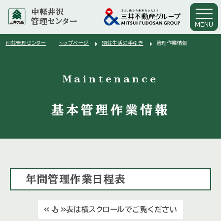
中軽井沢
管理センター
MENU
arrow_right
arrow_right
別荘管理センター
トップページ
別荘生活の手引き
管理作業情報
arrow_right
Maintenance
基本管理作業情報
年間管理作業日程表
表は横スクロールでご覧ください