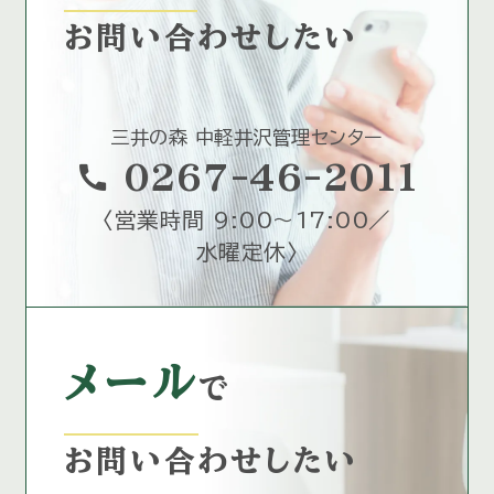
お問い合わせしたい
三井の森 中軽井沢管理センター
call
0267-46-2011
〈
営業時間 9:00～17:00／
水曜定休
〉
メール
で
お問い合わせしたい