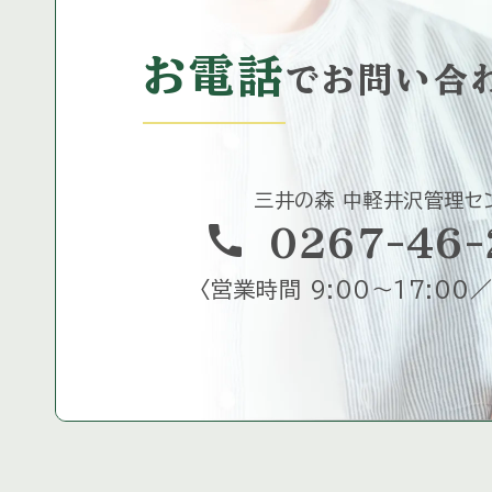
お電話
で
お問い合
三井の森 中軽井沢管理セ
call
0267-46-
〈
営業時間 9:00～17:00／