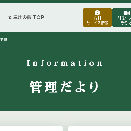
info
menu_book
三井の森 TOP
double_arrow
有料
別荘生
サービス情報
手引
情報
Information
管理だより