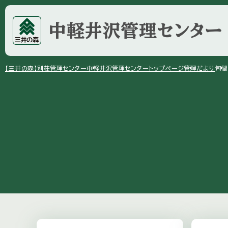
中軽井沢
管理センター
arrow_right
arrow_right
arrow_right
【三井の森】
別荘管理センター
中軽井沢管理センター
トップページ
管理だより
旬間