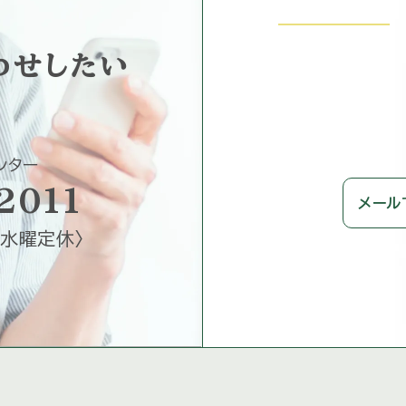
わせしたい
ンター
2011
メール
水曜定休
〉