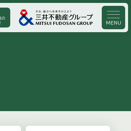
活の
MENU
き