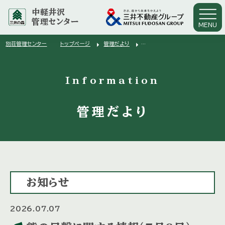
中軽井沢
管理センター
MENU
arrow_right
arrow_right
別荘管理センター
トップページ
管理だより
arrow_right
熊の目撃に関する情報(7月6日)
Information
管理だより
お知らせ
2026.07.07