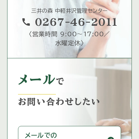
三井の森 中軽井沢管理センター
call
0267-46-2011
〈
営業時間 9:00～17:00／
水曜定休
〉
メール
で
お問い合わせしたい
メールでの