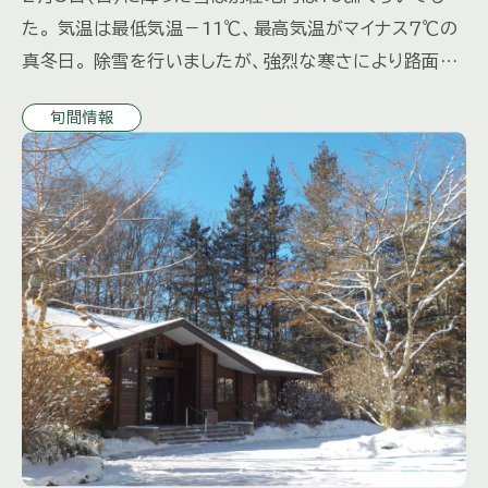
た。 気温は最低気温－11℃、最高気温がマイナス７℃の
真冬日。 除雪を行いましたが、強烈な寒さにより路面が
凍結して たいへん滑りやすくなっています。 通行には十
旬間情報
分お気を […]