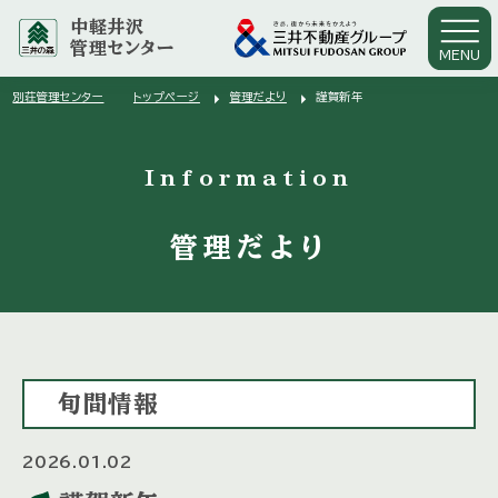
中軽井沢
管理センター
MENU
arrow_right
arrow_right
別荘管理センター
トップページ
管理だより
謹賀新年
arrow_right
Information
管理だより
旬間情報
2026.01.02