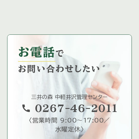
お電話
で
お問い合わせしたい
三井の森 中軽井沢管理センター
call
0267-46-2011
〈
営業時間 9:00～17:00／
水曜定休
〉