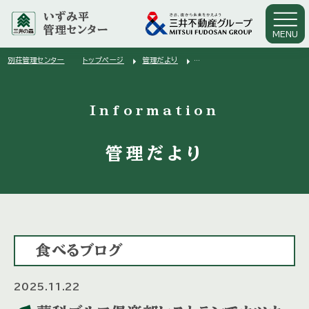
いずみ平
管理センター
MENU
arrow_right
arrow_right
別荘管理センター
トップページ
管理だより
arrow_right
蓼科ゴルフ倶楽部レストランでカツカレーラーメンに再挑戦
Information
管理だより
食べるブログ
2025.11.22