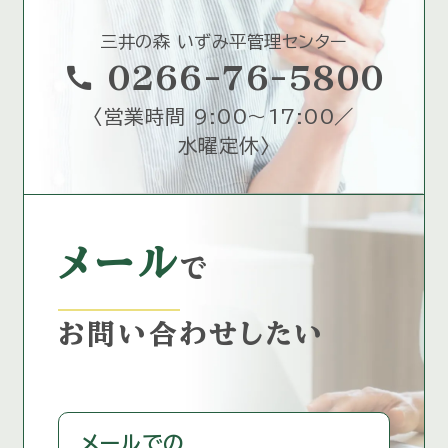
三井の森 いずみ平管理センター
call
0266-76-5800
〈
営業時間 9:00～17:00／
水曜定休
〉
メール
で
お問い合わせしたい
メールでの