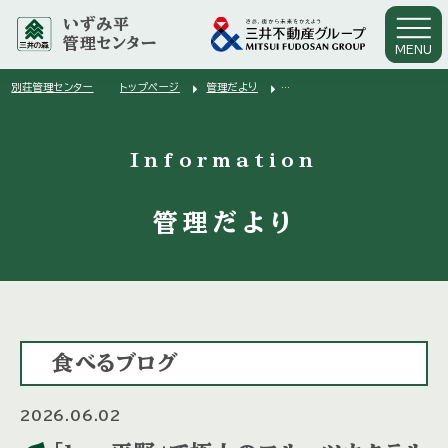
いずみ平
管理センター
MENU
arrow_right
arrow_right
別荘管理センター
トップページ
管理だより
arrow_right
「bar平野」で極上のフルーツカクテル
Information
管理だより
食べるブログ
2026.06.02