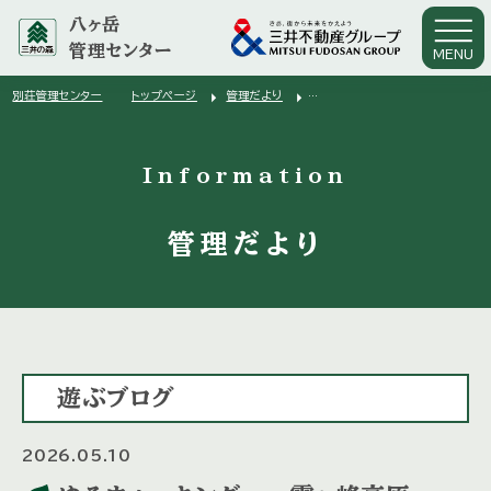
八ヶ岳
管理センター
MENU
arrow_right
arrow_right
別荘管理センター
トップページ
管理だより
arrow_right
ゆるウォーキング ～霧ヶ峰高原～
Information
管理だより
遊ぶブログ
2026.05.10