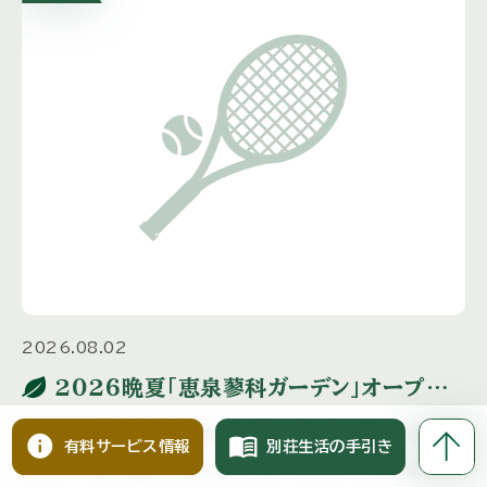
2026.08.02
２０２６晩夏「恵泉蓼科ガーデン」オープン
ガーデンのご案内
『恵泉蓼科ガーデン』晩夏のオープンガーデンが開催され
info
menu_book
有料サービス情報
別荘生活の手引き
ます。 ～蓼科高原の短い夏を 精一杯生きている植物の