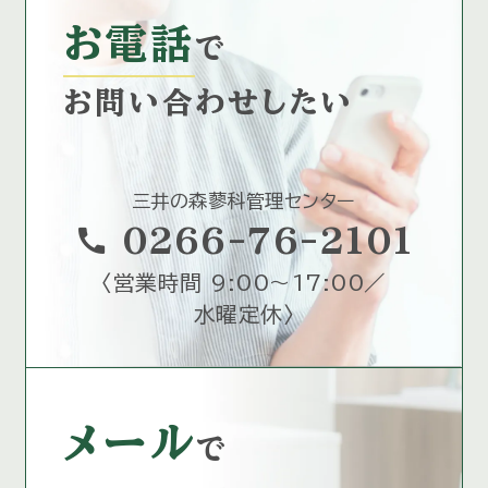
お電話
で
お問い合わせしたい
三井の森蓼科管理センター
call
0266-76-2101
〈
営業時間 9:00～17:00／
水曜定休
〉
メール
で