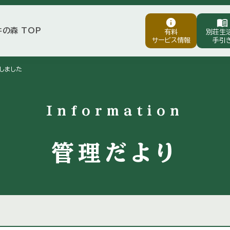
info
menu_book
井の森 TOP
有料
別荘生
サービス情報
手引
しました
Information
管理だより