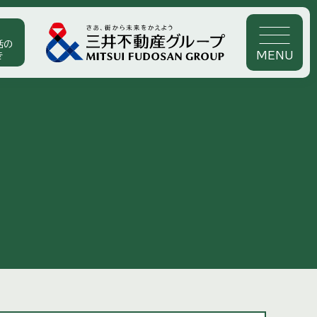
活の
MENU
き