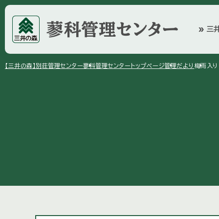
蓼科管理センター
三
double_arrow
arrow_right
arrow_right
arrow_right
【三井の森】
別荘管理センター
蓼科管理センター
トップページ
管理だより
梅雨入り