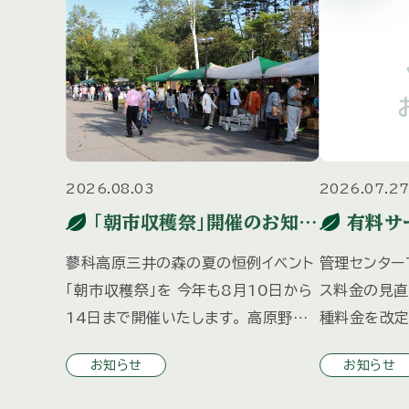
2026.08.03
2026.07.2
「朝市収穫祭」開催のお知ら
有料サ
せ
知らせ
蓼科高原三井の森の夏の恒例イベント
管理センター
「朝市収穫祭」を 今年も8月10日から
ス料金の見直
14日まで開催いたします。 高原野菜
種料金を改定
やお菓子、軽食、雑貨などのお店が出
月１日より適
お知らせ
お知らせ
店予定となっており、 お子様向けにス
につきまして
ーパーボールすくいと輪投げコーナー
お送りしまし