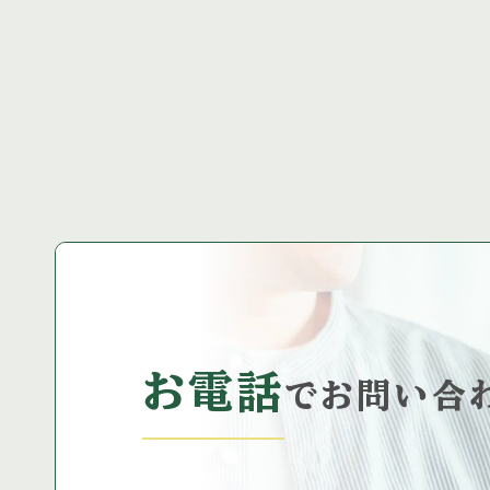
を計画中 […]
に同封さ […
お電話
で
お問い合