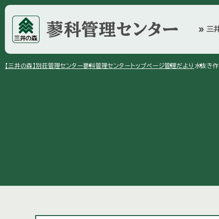
蓼科管理センター
三
double_arrow
arrow_right
arrow_right
arrow_right
【三井の森】
別荘管理センター
蓼科管理センター
トップページ
管理だより
水抜き作