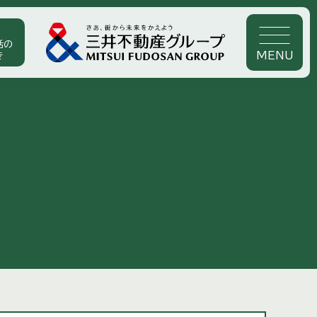
活の
MENU
き