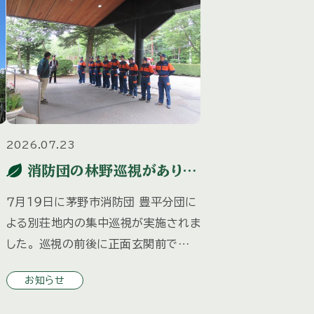
2026.07.23
消防団の林野巡視がありま
した
が
７月１９日に茅野市消防団 豊平分団に
よる別荘地内の集中巡視が実施されま
した。 巡視の前後に正面玄関前で出
襲
発式、終了式がありました。 夏の来荘
お知らせ
大
シーズンに備え、防火・防犯の注意喚
な
起とともに 分団車両による別荘地内