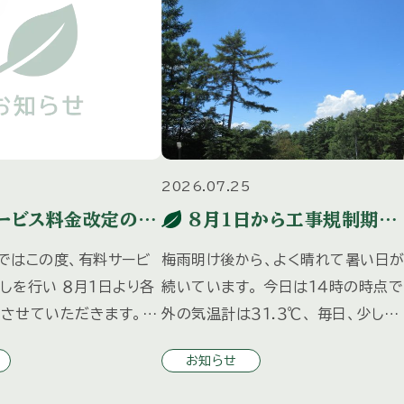
7
2026.07.25
ービス料金改定のお
８月１日から工事規制期間
に入ります
ではこの度、有料サービ
梅雨明け後から、よく晴れて暑い日
しを行い ８月１日より各
続いています。 今日は１４時の時点で
させていただきます。 ８
外の気温計は３１.３℃、 毎日、少し外
用させていただく新料金
に出るだけで息苦しいほどの暑さに
お知らせ
は、 先日各オーナー様に
われ、 標高１２００ｍでこの暑さなら
た「三井の森だより夏号」
都会はどれほどだろう、と気が遠く