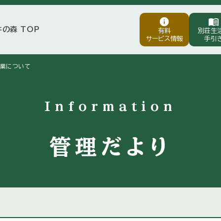
info
menu_book
井の森 TOP
有料
別荘生
サービス情報
手引
業について
Information
管理だより