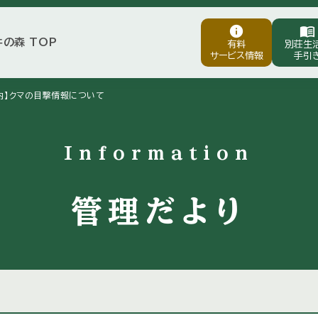
info
menu_book
井の森 TOP
有料
別荘生
サービス情報
手引
内】クマの目撃情報について
Information
管理だより