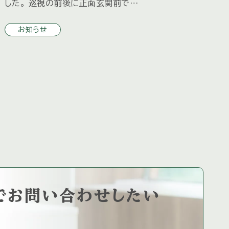
した。 巡視の前後に正面玄関前で出
襲
発式、終了式がありました。 夏の来荘
お知らせ
大
シーズンに備え、防火・防犯の注意喚
な
起とともに 分団車両による別荘地内
の巡回、ホー […]
で
お問い合わせしたい