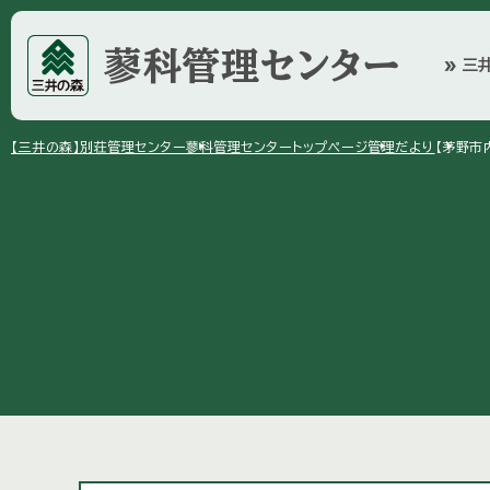
蓼科管理センター
三
double_arrow
arrow_right
arrow_right
arrow_right
【三井の森】
別荘管理センター
蓼科管理センター
トップページ
管理だより
【茅野市