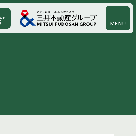
活の
MENU
き