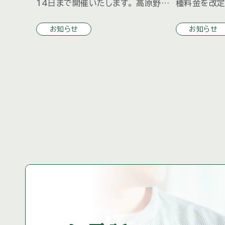
14日まで開催いたします。 高原野菜
種料金を改定
やお菓子、軽食、雑貨などのお店が出
月１日より適
お知らせ
お知らせ
店予定となっており、 お子様向けにス
につきまして
ーパーボールすくいと輪投げコーナー
お送りしまし
を計画中 […]
に同封さ […