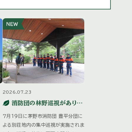
2026.07.23
消防団の林野巡視がありま
した
が
７月１９日に茅野市消防団 豊平分団に
よる別荘地内の集中巡視が実施されま