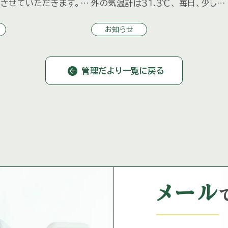
させていただきます。 ８
外の気温計は３１.３℃、 毎日、少し外
用させていただく新料金
に出るだけで息苦しいほどの暑さに
お知らせ
は、 先日各オーナー様に
われ、 標高１２００ｍでこの暑さなら
た「三井の森だより夏号」
都会はどれほどだろう、と気が遠く
]
ります […]
管理だより一覧に戻る
メール