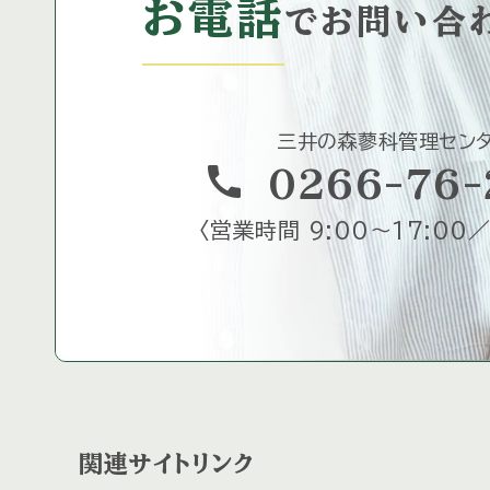
お電話
で
お問い合
三井の森蓼科管理セン
call
0266-76-
〈
営業時間 9:00～17:00／
関連サイトリンク