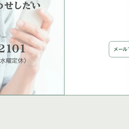
わせしたい
ター
2101
メール
水曜定休
〉