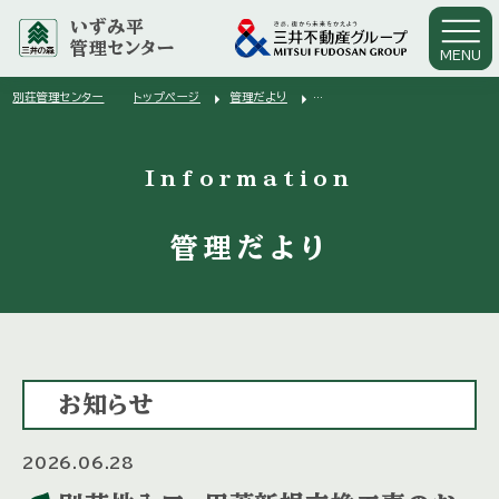
いずみ平
管理センター
MENU
arrow_right
arrow_right
別荘管理センター
トップページ
管理だより
arrow_right
別荘地入口 甲蓋新規交換工事のお知らせ
Information
管理だより
お知らせ
2026.06.28