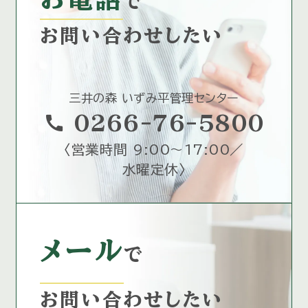
で
お問い合わせしたい
三井の森 いずみ平管理センター
call
0266-76-5800
〈
営業時間 9:00～17:00／
水曜定休
〉
メール
で
お問い合わせしたい