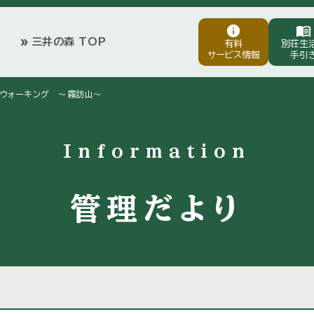
info
menu_book
三井の森 TOP
double_arrow
有料
別荘生
サービス情報
手引
ウォーキング ～霧訪山～
Information
管理だより