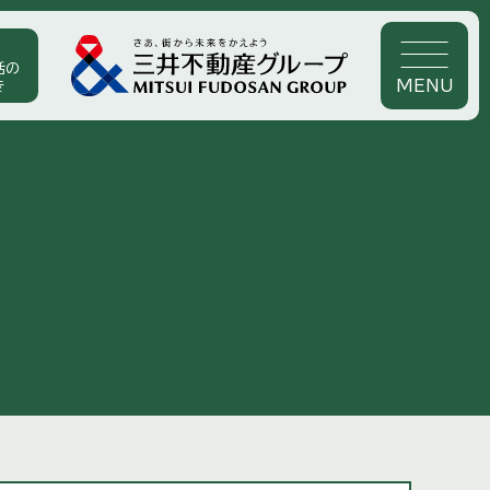
活の
MENU
き