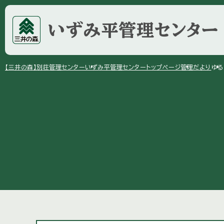
いずみ平
管理センター
arrow_right
arrow_right
arrow_right
【三井の森】
別荘管理センター
いずみ平管理センター
トップページ
管理だより
ゆる