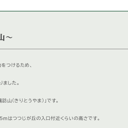
山～
力をつけるため、
りました。
訪山（きりとうやま）」です。
05ｍはつつじが丘の入口付近くらいの高さです。