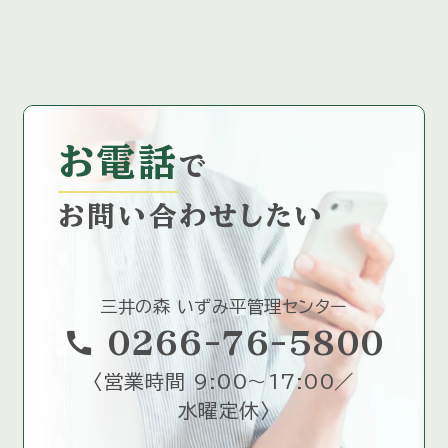
お電話
で
お問い合わせしたい
三井の森 いずみ平管理センター
call
0266-76-5800
〈
営業時間 9:00～17:00／
水曜定休
〉