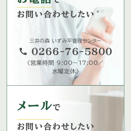
お問い合わせしたい
三井の森 いずみ平管理センター
call
0266-76-5800
〈
営業時間 9:00～17:00／
水曜定休
〉
メール
で
お問い合わせしたい