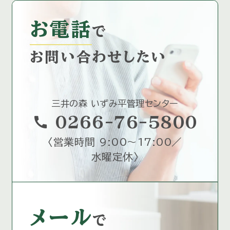
お電話
で
お問い合わせしたい
三井の森 いずみ平管理センター
call
0266-76-5800
〈
営業時間 9:00～17:00／
水曜定休
〉
メール
で