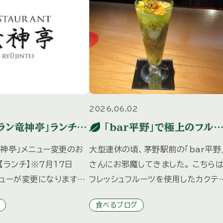
2026.06.02
ラン竜神亭」ランチ・
「bar平野」で極上のフルー
ーメニュー変更のお
ツカクテル
竜神亭」メニュー変更のお
大型連休の頃、茅野駅前の「bar平野
【ランチ】※７月１７日
さんにお邪魔してきました。 こちら
ニューが変更になります。
フレッシュフルーツを使用したカクテ
（PDF）はこちら 【ディ
が人気のお店で、社内にもファンが多
食べるブログ
７日(金)からメニューが
く、 昨年は「三井の森だより」秋冬号