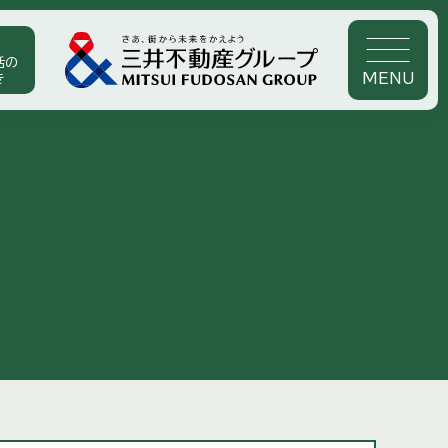
活の
MENU
き