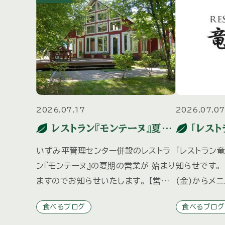
2026.07.17
2026.07.07
レストラン『モンテーヌ』夏期
「レスト
営業のお知らせ
ディナ
いずみ平管理センター併設のレストラ
「レストラン
知らせ
ン『モンテーヌ』の夏期の営業が 始まり
知らせです。 
ますのでお知らせいたします。 【営業
(金)からメ
日】 7月18日（土） ～ 8月31日（月）
→ランチコース
食べるブログ
食べるブログ
※水曜定休 8月12日（水）は営業
ナー】※７月１