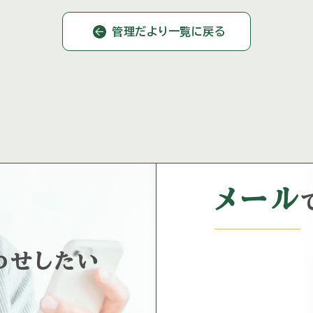
。 ディナーは予約 […]
も取材させていただきました。 マス
ー […]
管理だより一覧に戻る
メール
わせしたい