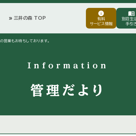
info
menu_book
三井の森 TOP
double_arrow
有料
別荘生
サービス情報
手引
の営業もお待ちしております。
Information
管理だより