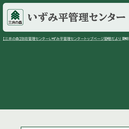
いずみ平
管理センター
arrow_right
arrow_right
arrow_right
【三井の森】
別荘管理センター
いずみ平管理センター
トップページ
管理だより
夏期