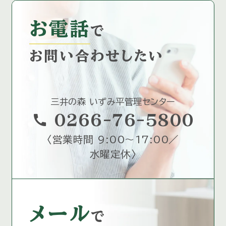
お電話
で
お問い合わせしたい
三井の森 いずみ平管理センター
call
0266-76-5800
〈
営業時間 9:00～17:00／
水曜定休
〉
メール
で