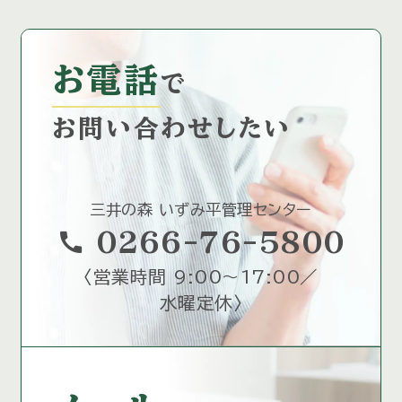
お電話
で
お問い合わせしたい
三井の森 いずみ平管理センター
call
0266-76-5800
〈
営業時間 9:00～17:00／
水曜定休
〉