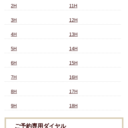
2H
11H
3H
12H
4H
13H
5H
14H
6H
15H
7H
16H
8H
17H
9H
18H
ご予約専用ダイヤル