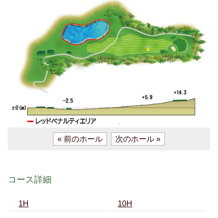
« 前のホール
次のホール »
コース詳細
1H
10H