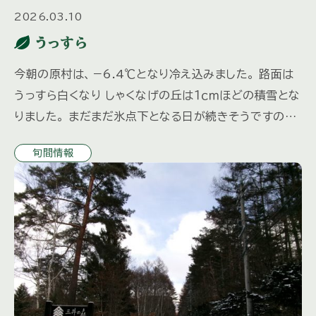
2026.03.10
うっすら
今朝の原村は、－6.4℃となり冷え込みました。 路面は
うっすら白くなり しゃくなげの丘は１ｃｍほどの積雪とな
りました。 まだまだ氷点下となる日が続きそうですので
路面の凍結にお気をつけください。 山荘の水抜きなども
旬間情報
お忘れ […]