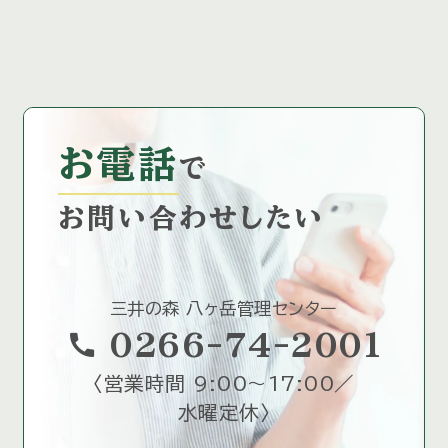
お電話
で
お問い合わせしたい
三井の森 八ヶ岳管理センター
call
0266-74-2001
〈
営業時間 9:00～17:00／
水曜定休
〉