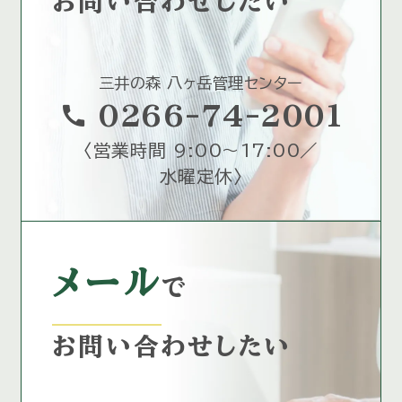
お問い合わせしたい
三井の森 八ヶ岳管理センター
call
0266-74-2001
〈
営業時間 9:00～17:00／
水曜定休
〉
メール
で
お問い合わせしたい