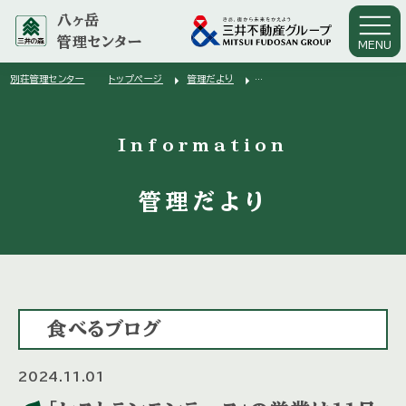
八ヶ岳
管理センター
MENU
arrow_right
arrow_right
別荘管理センター
トップページ
管理だより
arrow_right
「レストランモンテーヌ」の営業は11月4日までです
Information
管理だより
食べるブログ
2024.11.01