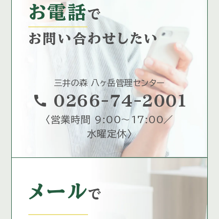
お電話
で
お問い合わせしたい
三井の森 八ヶ岳管理センター
call
0266-74-2001
〈
営業時間 9:00～17:00／
水曜定休
〉
メール
で