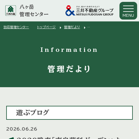
八ヶ岳
管理センター
MENU
arrow_right
arrow_right
別荘管理センター
トップページ
管理だより
arrow_right
２０２６晩春「恵泉蓼科ガーデン」オープンガーデンのご案内
Information
管理だより
遊ぶブログ
2026.06.26