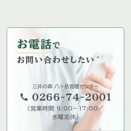
お電話
で
お問い合わせしたい
三井の森 八ヶ岳管理センター
call
0266-74-2001
〈
営業時間 9:00～17:00／
水曜定休
〉