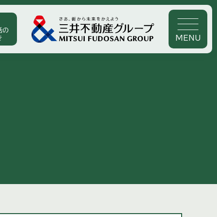
活の
MENU
き