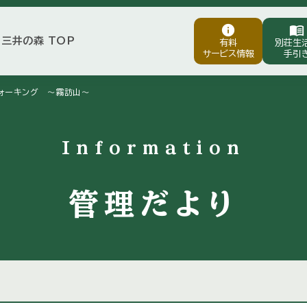
info
menu_book
三井の森 TOP
有料
別荘生
サービス情報
手引
ォーキング ～霧訪山～
Information
管理だより