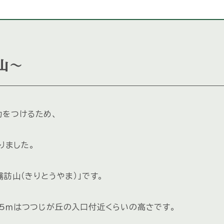
山～
力をつけるため、
りました。
訪山（きりとうやま）」です。
05ｍはつつじが丘の入口付近くらいの高さです。