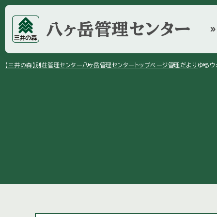
八ヶ岳
管理センター
double_arrow
arrow_right
arrow_right
arrow_right
【三井の森】
別荘管理センター
八ヶ岳管理センター
トップページ
管理だより
ゆるウ