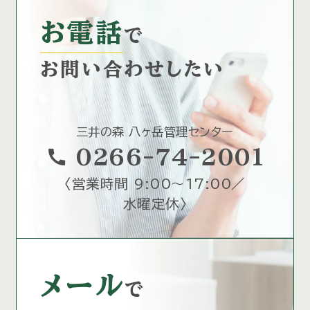
お電話
で
お問い合わせしたい
三井の森 八ヶ岳管理センター
call
0266-74-2001
〈
営業時間 9:00～17:00／
水曜定休
〉
メール
で