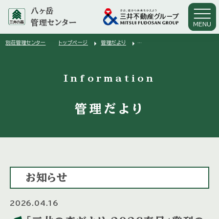
八ヶ岳
管理センター
MENU
arrow_right
arrow_right
別荘管理センター
トップページ
管理だより
arrow_right
「三井の森だより ２０２６春号」発刊のお知らせ
Information
管理だより
お知らせ
2026.04.16