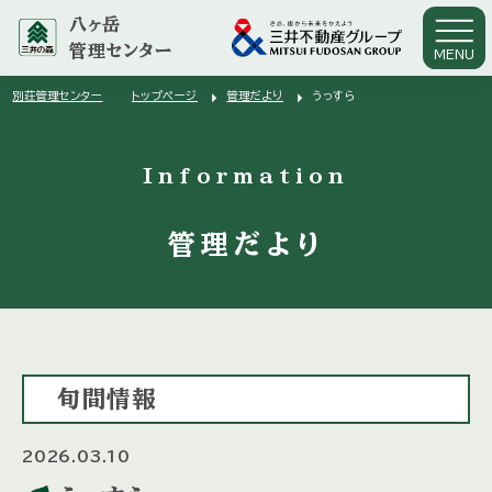
八ヶ岳
管理センター
MENU
arrow_right
arrow_right
別荘管理センター
トップページ
管理だより
うっすら
arrow_right
Information
管理だより
旬間情報
2026.03.10