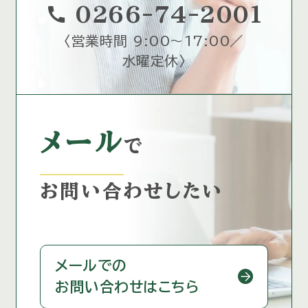
call
0266-74-2001
〈
営業時間 9:00～17:00／
水曜定休
〉
メール
で
お問い合わせしたい
メールでの
お問い合わせはこちら